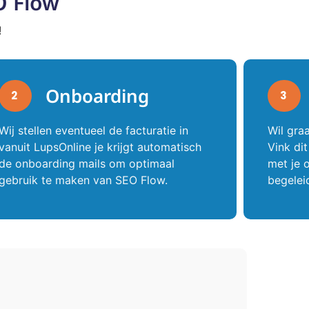
O Flow
!
Onboarding
2
3
Wij stellen eventueel de facturatie in
Wil gra
vanuit LupsOnline je krijgt automatisch
Vink di
de onboarding mails om optimaal
met je 
gebruik te maken van SEO Flow.
begelei