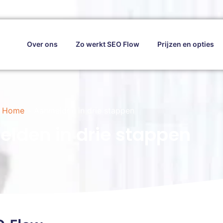
Over ons
Zo werkt SEO Flow
Prijzen en opties
Home
»
Aanmelden in drie stappen
lden in drie stappen