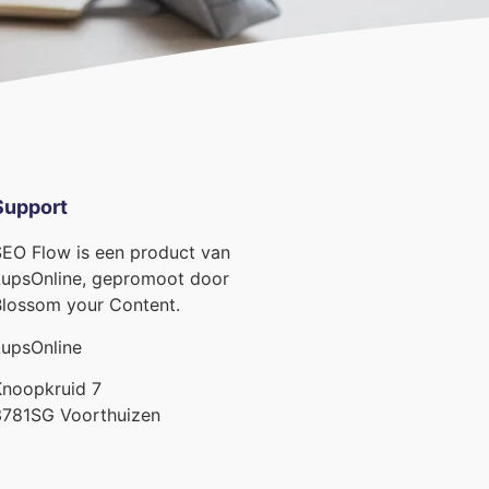
Support
EO Flow is een product van
upsOnline, gepromoot door
lossom your Content.
upsOnline
noopkruid 7
3781SG Voorthuizen