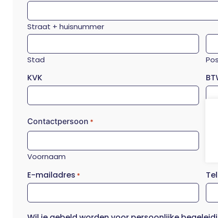
Straat + huisnummer
Stad
Po
KVK
BT
Contactpersoon
*
Voornaam
Ac
E-mailadres
Te
*
Wil je gebeld worden voor persoonlijke begeleid