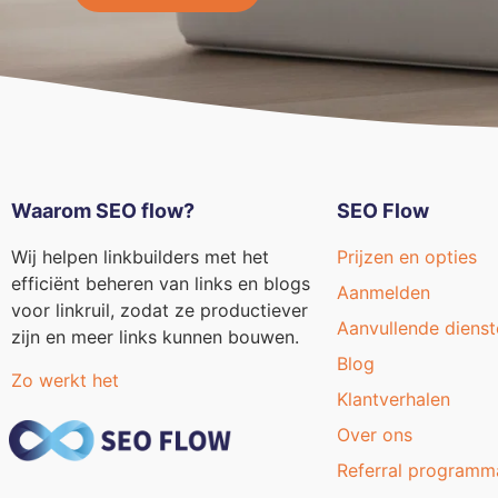
Waarom SEO flow?
SEO Flow
Wij helpen linkbuilders met het
Prijzen en opties
efficiënt beheren van links en blogs
Aanmelden
voor linkruil, zodat ze productiever
Aanvullende dienst
zijn en meer links kunnen bouwen.
Blog
Zo werkt het
Klantverhalen
Over ons
Referral programm