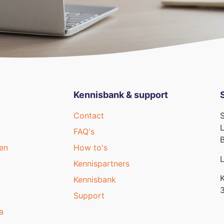
Kennisbank & support
Contact
S
L
FAQ's
B
en
How to's
L
Kennispartners
K
Kennisbank
Support
a