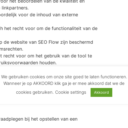
voor het beoordelen van de kwaliteit en
 linkpartners.
ordelijk voor de inhoud van externe
h het recht voor om de functionaliteit van de
op de website van SEO Flow zijn beschermd
omsrechten.
 recht voor om het gebruik van de tool te
bruiksvoorwaarden houden.
ctgegevens worden opgenomen voor
kingen te melden.
We gebruiken cookies om onze site goed te laten functioneren.
Wanneer je op AKKOORD klik ga je er mee akkoord dat we de
cookies gebruiken.
Cookie settings
Akkoord
ten zijn en dat de daadwerkelijke disclaimer
vatten om de wettelijke aspecten correct af
raadplegen bij het opstellen van een