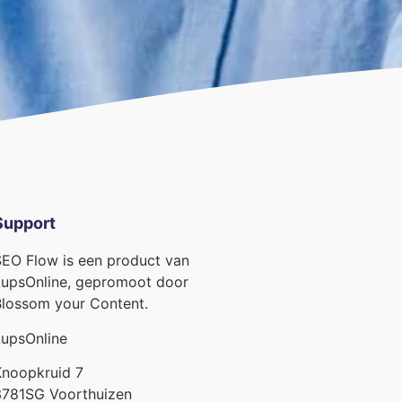
Support
EO Flow is een product van
upsOnline, gepromoot door
lossom your Content.
upsOnline
noopkruid 7
3781SG Voorthuizen