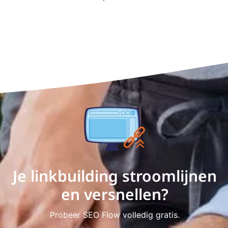
Je linkbuilding stroomlijnen
en versnellen?
Probeer SEO Flow volledig gratis.