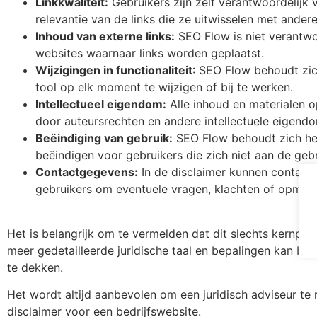
Linkkwaliteit:
Gebruikers zijn zelf verantwoordelijk 
relevantie van de links die ze uitwisselen met andere
Inhoud van externe links:
SEO Flow is niet verantwo
websites waarnaar links worden geplaatst.
Wijzigingen in functionaliteit
: SEO Flow behoudt zic
tool op elk moment te wijzigen of bij te werken.
Intellectueel eigendom:
Alle inhoud en materialen 
door auteursrechten en andere intellectuele eigend
Beëindiging van gebruik:
SEO Flow behoudt zich het
beëindigen voor gebruikers die zich niet aan de ge
Contactgegevens:
In de disclaimer kunnen conta
gebruikers om eventuele vragen, klachten of opmer
Het is belangrijk om te vermelden dat dit slechts kernpun
meer gedetailleerde juridische taal en bepalingen kan be
te dekken.
Het wordt altijd aanbevolen om een juridisch adviseur te 
disclaimer voor een bedrijfswebsite.