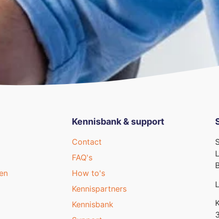
Kennisbank & support
Contact
S
L
FAQ's
B
en
How to's
L
Kennispartners
K
Kennisbank