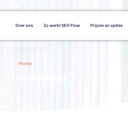
Over ons
Zo werkt SEO Flow
Prijzen en opties
Home
»
Disclaimer
Disclaimer