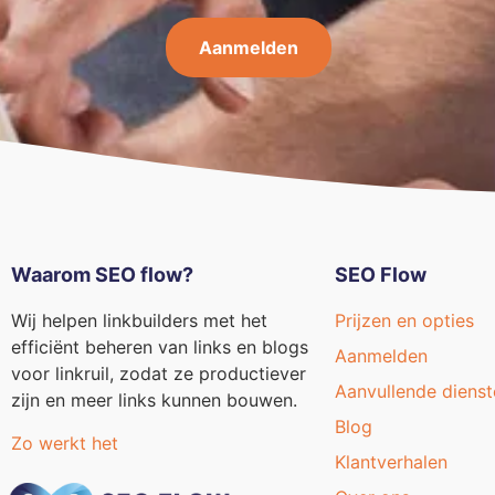
Aanmelden
Waarom SEO flow?
SEO Flow
Wij helpen linkbuilders met het
Prijzen en opties
efficiënt beheren van links en blogs
Aanmelden
voor linkruil, zodat ze productiever
Aanvullende dienst
zijn en meer links kunnen bouwen.
Blog
Zo werkt het
Klantverhalen