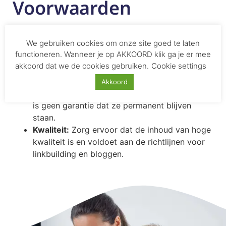
Voorwaarden
Geen Spam:
Links en blogs mogen geen spam
We gebruiken cookies om onze site goed te laten
bevatten.
functioneren. Wanneer je op AKKOORD klik ga je er mee
Verwijdering:
Links en blogs kunnen niet door
akkoord dat we de cookies gebruiken.
Cookie settings
gebruikers zelf verwijderd worden.
Beheerdersrechten:
Beheerders hebben het
Akkoord
recht om links en blogs te verwijderen, dus er
is geen garantie dat ze permanent blijven
staan.
Kwaliteit:
Zorg ervoor dat de inhoud van hoge
kwaliteit is en voldoet aan de richtlijnen voor
linkbuilding en bloggen.