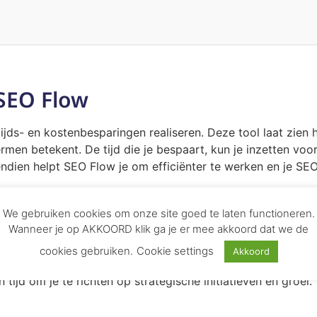
SEO Flow
ijds- en kostenbesparingen realiseren. Deze tool laat zien 
ermen betekent. De tijd die je bespaart, kun je inzetten voo
endien helpt SEO Flow je om efficiënter te werken en je SEO
w?
We gebruiken cookies om onze site goed te laten functioneren.
Wanneer je op AKKOORD klik ga je er mee akkoord dat we de
ie en verminder de tijd die je aan handmatige taken bestee
cookies gebruiken.
Cookie settings
Akkoord
ge taken betekent lagere arbeidskosten.
tijd om je te richten op strategische initiatieven en groei.