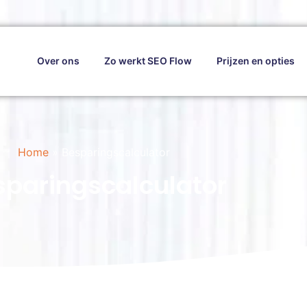
Over ons
Zo werkt SEO Flow
Prijzen en opties
Home
»
Besparingscalculator
sparingscalculator