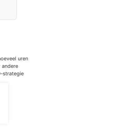
hoeveel uren
r andere
-strategie
dt.