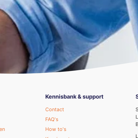
Kennisbank & support
Contact
S
L
FAQ's
B
en
How to's
L