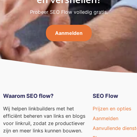
Probeer SEO Flow volledig gratis.
Aanmelden
Waarom SEO flow?
SEO Flow
Wij helpen linkbuilders met het
Prijzen en opties
efficiënt beheren van links en blogs
Aanmelden
voor linkruil, zodat ze productiever
Aanvullende dienst
zijn en meer links kunnen bouwen.