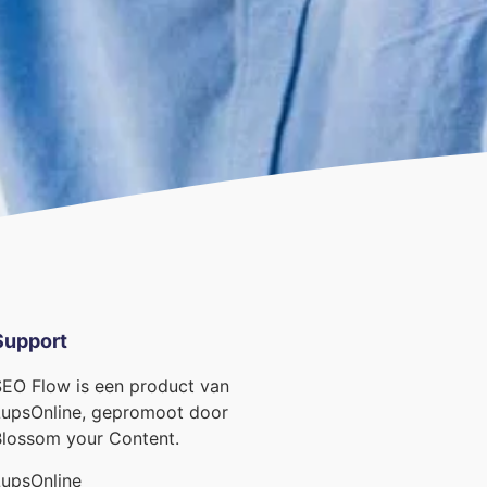
Support
EO Flow is een product van
upsOnline, gepromoot door
lossom your Content.
upsOnline