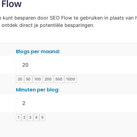
 Flow
je kunt besparen door SEO Flow te gebruiken in plaats van
 ontdek direct je potentiële besparingen.
Blogs per maand:
20
50
100
200
500
1000
Minuten per blog:
1
2
3
4
5