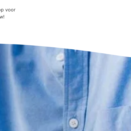
op voor
w!